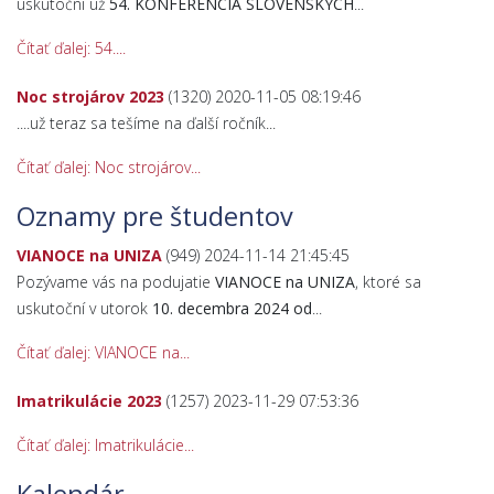
uskutoční už
54. KONFERENCIA SLOVENSKÝCH
...
Čítať ďalej: 54....
Noc strojárov 2023
(1320)
2020-11-05 08:19:46
....už teraz sa tešíme na ďalší ročník...
Čítať ďalej: Noc strojárov...
Oznamy pre študentov
VIANOCE na UNIZA
(949)
2024-11-14 21:45:45
Pozývame vás na podujatie
VIANOCE na UNIZA
, ktoré sa
uskutoční v utorok
10. decembra 2024 od
...
Čítať ďalej: VIANOCE na...
Imatrikulácie 2023
(1257)
2023-11-29 07:53:36
Čítať ďalej: Imatrikulácie...
Previous
Previous
Next
Next
Kalendár