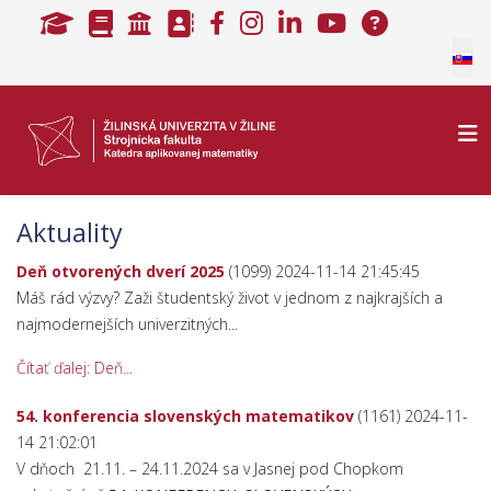
Selec
Aktuality
Deň otvorených dverí 2025
(1099)
2024-11-14 21:45:45
Máš rád výzvy? Zaži študentský život v jednom z najkrajších a
najmodernejších univerzitných...
Čítať ďalej: Deň...
54. konferencia slovenských matematikov
(1161)
2024-11-
14 21:02:01
V dňoch 21.11. – 24.11.2024 sa v Jasnej pod Chopkom